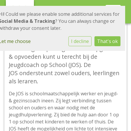
Toggle 
Hi! Could we please enable some additional services for
Social Media & Tracking
? You can always change or
withdraw your consent later.
Jeugdcoach op School
Let me choose
I decline
That's ok
Voor vragen op het gebied van opgroeien
& opvoeden kunt u terecht bij de
Jeugdcoach op School (JOS). De
JOS ondersteunt zowel ouders, leerlingen
als leraren.
De JOS is schoolmaatschappelijk werker en jeugd-
& gezinscoach ineen. Zij legt verbinding tussen
school en ouders en waar nodig met de
jeugdhulpverlening. Zij bied de hulp aan door 1 op
1 op school met kinderen te werken of thuis. De
JOS heeft de mogelijkheid om lichte tot intensieve